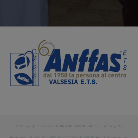
© Copyright 2017-
2026
ANFFAS VALSESIA ETF
| All Rights
Reserved | P.IVA: 02588130027 |
COOKIES/PRIVACY
| Powered by