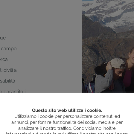
gue
el campo
erca
 civili a
sabilità
a garantito il
 più possibile
Questo sito web utilizza i cookie.
Utilizziamo i cookie per personalizzare contenuti ed
annunci, per fornire funzionalità dei social media e per
e il proprio
analizzare il nostro traffico. Condividiamo inoltre