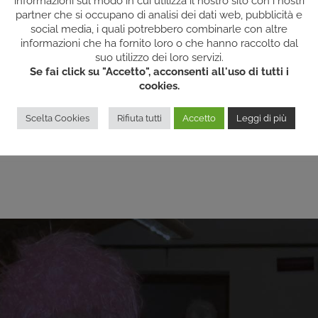
informazioni sul modo in cui utilizza il nostro sito con i nostri
te a
partner che si occupano di analisi dei dati web, pubblicità e
riabilitative,
social media, i quali potrebbero combinarle con altre
informazioni che ha fornito loro o che hanno raccolto dal
 loro
suo utilizzo dei loro servizi.
Se fai click su "Accetto", acconsenti all'uso di tutti i
e e/o
cookies.
abili
Scelta Cookies
Rifiuta tutti
Accetto
Leggi di più