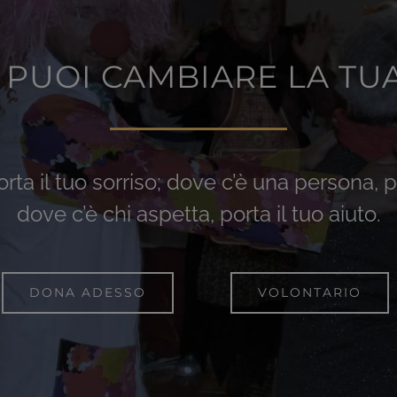
 PUOI CAMBIARE LA TUA
rta il tuo sorriso; dove c’è una persona, 
dove c’è chi aspetta, porta il tuo aiuto.
DONA ADESSO
VOLONTARIO