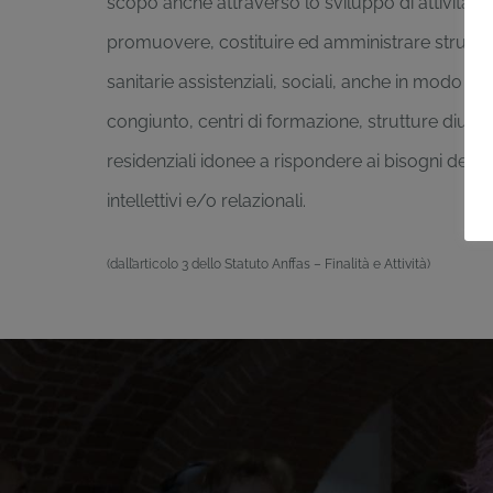
scopo anche attraverso lo sviluppo di attività at
promuovere, costituire ed amministrare strutture 
sanitarie assistenziali, sociali, anche in modo tra
congiunto, centri di formazione, strutture diurn
residenziali idonee a rispondere ai bisogni dei dis
intellettivi e/o relazionali.
(dall’articolo 3 dello Statuto Anffas – Finalità e Attività)