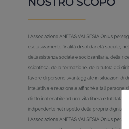
NOSTRO SCOPO
L’Associazione ANFFAS VALSESIA Onlus perse
esclusivamente finalità di solidarietà sociale, n
dell’assistenza sociale e sociosanitaria, della ric
scientifica, della formazione, della tutela dei diritti
favore di persone svantaggiate in situazioni di di
intellettiva e relazionale affinché a tali persone si
diritto inalienabile ad una vita libera e tutelata, il
indipendente nel rispetto della propria dignità.
L’Associazione ANFFAS VALSESIA Onlus persegu