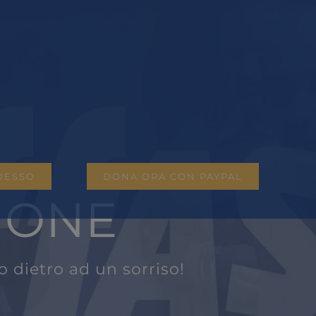
DESSO
DONA ORA CON PAYPAL
IONE
 dietro ad un sorriso!