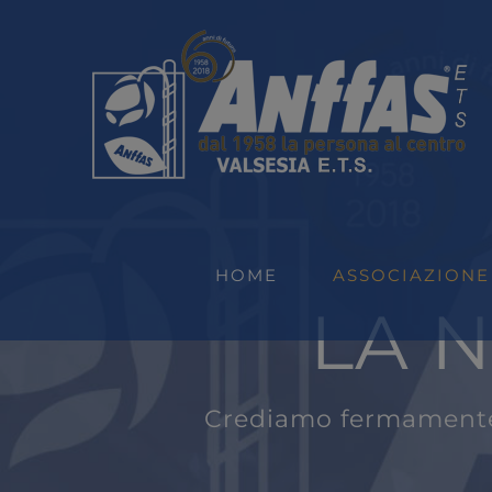
Salta
al
contenuto
HOME
ASSOCIAZIONE
LA 
Crediamo fermamente n