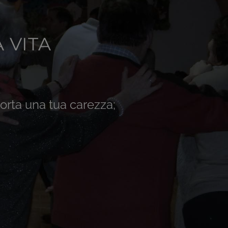
 VITA
porta una tua carezza;