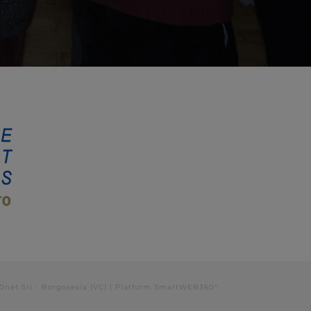
0net Srl - Borgosesia (VC)
| Platform
SmartWEB360°