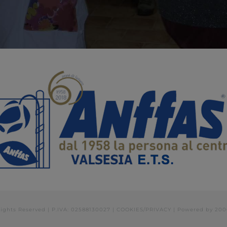
Rights Reserved | P.IVA: 02588130027 |
COOKIES/PRIVACY
| Powered by
200