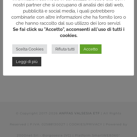
nostri partner che si occupano di analisi dei dati web,
pubblicità e social media, i quali potrebbero
combinarle con altre informazioni che ha fornito loro o
che hanno raccolto dal suo utilizzo dei loro servizi.
Se fai click su "Accetto", acconsenti all'uso di tutti i
cookies.
Scelta Cookies
Rifiuta tutti
Accetto
Leggi di più
© Copyright 2017-
2026
ANFFAS VALSESIA ETF
| All Rights
Reserved | P.IVA: 02588130027 |
COOKIES/PRIVACY
| Powered by
2000net Srl - Borgosesia (VC)
| Platform
SmartWEB360°