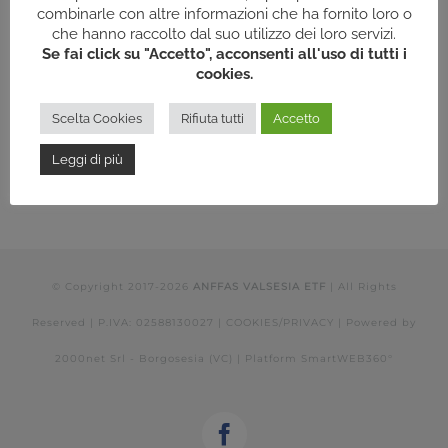
combinarle con altre informazioni che ha fornito loro o
che hanno raccolto dal suo utilizzo dei loro servizi.
Se fai click su "Accetto", acconsenti all'uso di tutti i
cookies.
Scelta Cookies
Rifiuta tutti
Accetto
Leggi di più
© Copyright 2017-
2026
ANFFAS VALSESIA ETF
| All Rights
Reserved | P.IVA: 02588130027 |
COOKIES/PRIVACY
| Powered by
2000net Srl - Borgosesia (VC)
| Platform
SmartWEB360°
Facebook