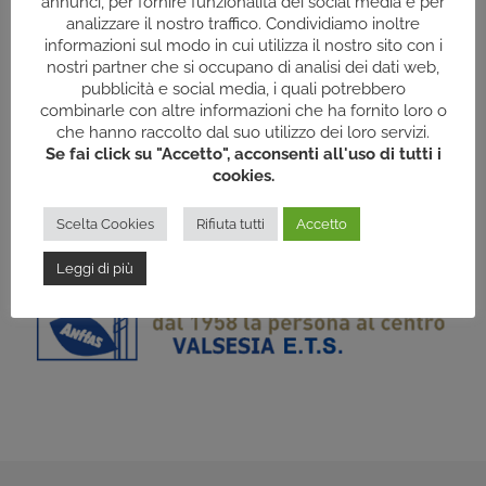
annunci, per fornire funzionalità dei social media e per
Struttura residenziale Raf di tipo B con nr 10+4 posti
analizzare il nostro traffico. Condividiamo inoltre
informazioni sul modo in cui utilizza il nostro sito con i
in residenziale e 20 posti per l’attività diurna.
nostri partner che si occupano di analisi dei dati web,
pubblicità e social media, i quali potrebbero
combinarle con altre informazioni che ha fornito loro o
che hanno raccolto dal suo utilizzo dei loro servizi.
Se fai click su "Accetto", acconsenti all'uso di tutti i
cookies.
Scelta Cookies
Rifiuta tutti
Accetto
Leggi di più