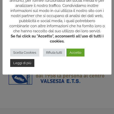
annunci, per fornire funzionalità dei social media e per
Struttura residenziale Raf di tipo B con nr 10+4 posti
analizzare il nostro traffico. Condividiamo inoltre
informazioni sul modo in cui utilizza il nostro sito con i
in residenziale e 20 posti per l’attività diurna.
nostri partner che si occupano di analisi dei dati web,
pubblicità e social media, i quali potrebbero
combinarle con altre informazioni che ha fornito loro o
che hanno raccolto dal suo utilizzo dei loro servizi.
Se fai click su "Accetto", acconsenti all'uso di tutti i
cookies.
Scelta Cookies
Rifiuta tutti
Accetto
Leggi di più