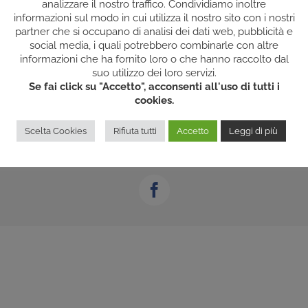
analizzare il nostro traffico. Condividiamo inoltre
informazioni sul modo in cui utilizza il nostro sito con i nostri
partner che si occupano di analisi dei dati web, pubblicità e
social media, i quali potrebbero combinarle con altre
informazioni che ha fornito loro o che hanno raccolto dal
suo utilizzo dei loro servizi.
Se fai click su "Accetto", acconsenti all'uso di tutti i
cookies.
Scelta Cookies
Rifiuta tutti
Accetto
Leggi di più
Rights Reserved | P.IVA: 02588130027 |
COOKIES/PRIVACY
| Powered by
200
Facebook