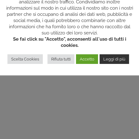
analizzare il nostro traffico. Condividiamo inoltre
informazioni sul modo in cui utilizza il nostro sito con i nostri
partner che si occupano di analisi dei dati web, pubblicità e
social media, i quali potrebbero combinarle con altre
informazioni che ha fornito loro o che hanno raccolto dal
Rights Reserved | P.IVA: 02588130027 |
COOKIES/PRIVACY
| Powered by
200
suo utilizzo dei loro servizi.
Se fai click su "Accetto", acconsenti all'uso di tutti i
cookies.
Facebook
Scelta Cookies
Rifiuta tutti
Accetto
Leggi di più