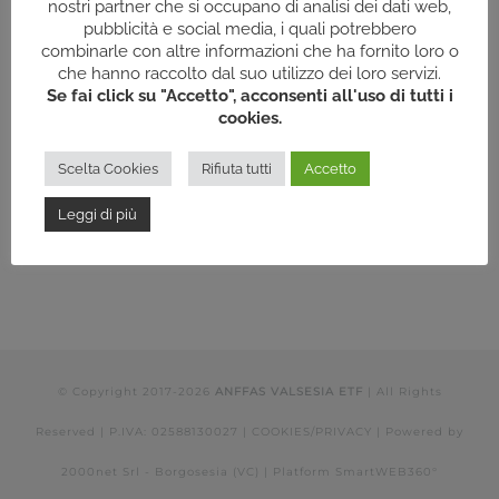
nostri partner che si occupano di analisi dei dati web,
pubblicità e social media, i quali potrebbero
combinarle con altre informazioni che ha fornito loro o
che hanno raccolto dal suo utilizzo dei loro servizi.
Se fai click su "Accetto", acconsenti all'uso di tutti i
cookies.
Scelta Cookies
Rifiuta tutti
Accetto
Leggi di più
© Copyright 2017-
2026
ANFFAS VALSESIA ETF
| All Rights
Reserved | P.IVA: 02588130027 |
COOKIES/PRIVACY
| Powered by
2000net Srl - Borgosesia (VC)
| Platform
SmartWEB360°