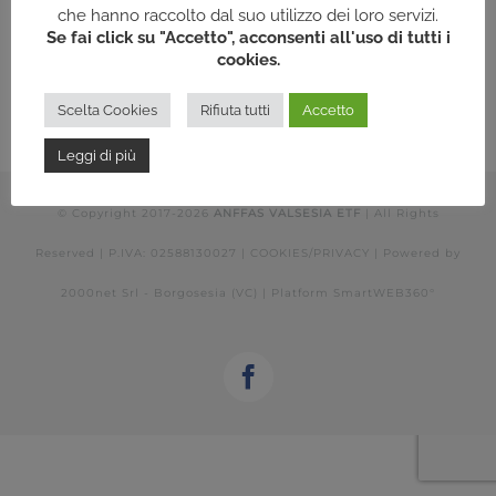
che hanno raccolto dal suo utilizzo dei loro servizi.
Se fai click su "Accetto", acconsenti all'uso di tutti i
cookies.
Scelta Cookies
Rifiuta tutti
Accetto
Leggi di più
© Copyright 2017-
2026
ANFFAS VALSESIA ETF
| All Rights
Reserved | P.IVA: 02588130027 |
COOKIES/PRIVACY
| Powered by
2000net Srl - Borgosesia (VC)
| Platform
SmartWEB360°
Facebook