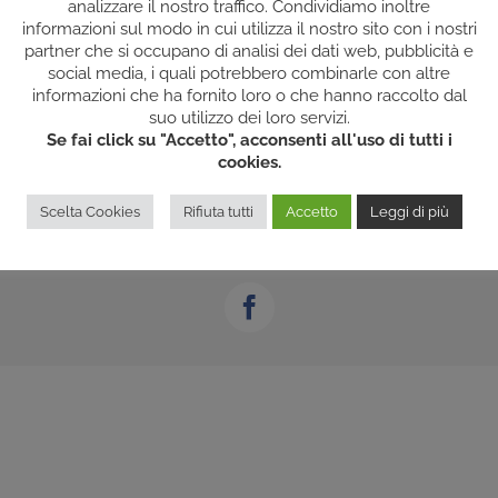
analizzare il nostro traffico. Condividiamo inoltre
informazioni sul modo in cui utilizza il nostro sito con i nostri
partner che si occupano di analisi dei dati web, pubblicità e
social media, i quali potrebbero combinarle con altre
informazioni che ha fornito loro o che hanno raccolto dal
suo utilizzo dei loro servizi.
Se fai click su "Accetto", acconsenti all'uso di tutti i
cookies.
Scelta Cookies
Rifiuta tutti
Accetto
Leggi di più
Rights Reserved | P.IVA: 02588130027 |
COOKIES/PRIVACY
| Powered by
200
Facebook