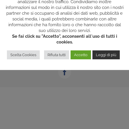
analizzare il nostro traffico. Condividiamo inoltre
informazioni sul modo in cui utilizza il nostro sito con i nostri
partner che si occupano di analisi dei dati web, pubblicità e
social media, i quali potrebbero combinarle con altre
informazioni che ha fornito loro o che hanno raccolto dal
suo utilizzo dei loro servizi.
Se fai click su "Accetto", acconsenti all'uso di tutti i
cookies.
Rights Reserved | P.IVA: 02588130027 |
COOKIES/PRIVACY
| Powered by
200
Scelta Cookies
Rifiuta tutti
Accetto
Leggi di più
Facebook