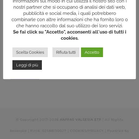
informazioni sul modo in cui utilizza il nostro sito con i
nostri partner che si occupano di analisi dei dati web,
pubblicità e social media, i quali potrebbero
combinarle con altre informazioni che ha fornito loro o
che hanno raccolto dal suo utilizzo dei loro servizi.
Se fai click su "Accetto", acconsenti all'uso di tutti i
cookies.
Scelta Cookies
Rifiuta tutti
Accetto
Leggi di più
© Copyright 2017-
2026
ANFFAS VALSESIA ETF
| All Rights
Reserved | P.IVA: 02588130027 |
COOKIES/PRIVACY
| Powered by